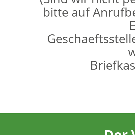
bitte auf Anruf
E
Geschaeftsstel
w
Briefka
Der 