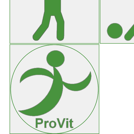
http://www.badminton-weil.de
Fitness und Bewegung
Leitung: Gudrun Gebauer
Hauptstrasse 33
71093 Weil im Schönbuch
07157/5349853
ProVit@sportvereinigung-weil.de
Kurse für Seniorinnen und Senioren
Die Sportvereinigung bietet unter ProVit
neue Seniorenkurse an. ProVit steht für
unseren Anspruch, Sie bis ins hohe Alter
FIT UND VITAL am Leben teilhaben zu
lassen.