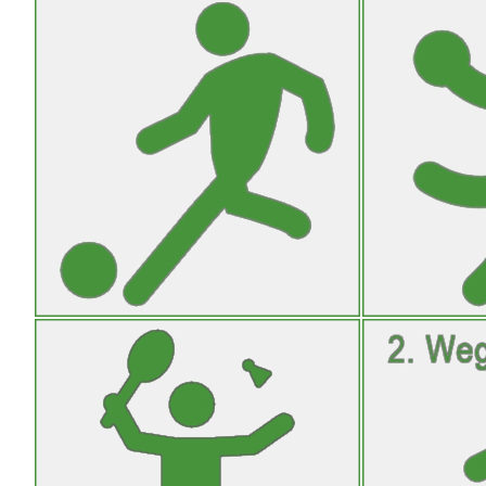
Fußball
Handball
Abteilungsleiter: Tino Rackel
Abteilungsle
http://www.spvgg-weil-im-
handball@ra
schoenbuch-fussball.de
http://www.
Badminton
Fußball 
Abteilungsleiter: Thomas Röhrig-
Abteilungsle
Gericke
Seewiesenstr.
Bertold-Brecht-Str. 3
71093 Weil i
71093 Weil im Schönbuch
07157-63260
07157-535859
singerk1@t-o
thomas.roehrig-gericke@web.de